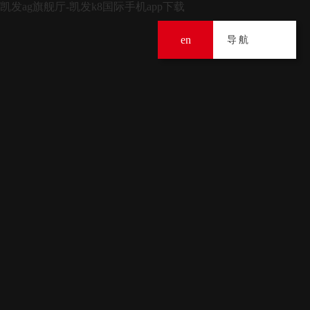
凯发ag旗舰厅-凯发k8国际手机app下载
en
导
导航