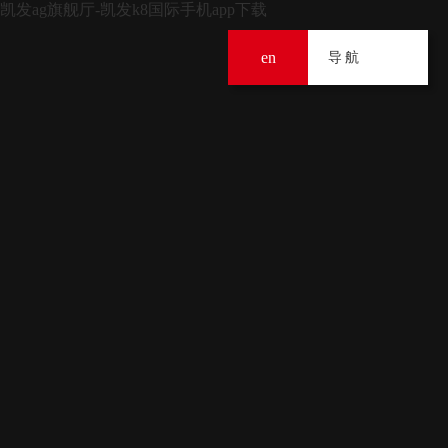
凯发ag旗舰厅-凯发k8国际手机app下载
en
导
导航