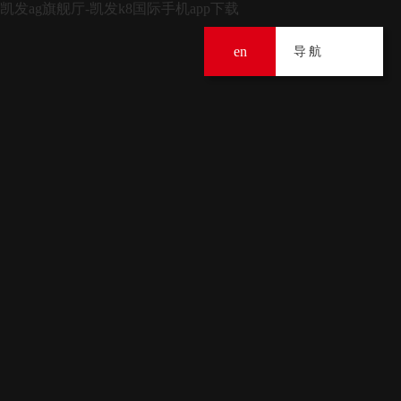
凯发ag旗舰厅-凯发k8国际手机app下载
en
导
导航