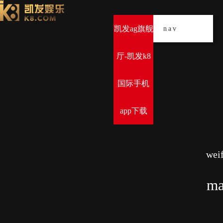
凯发ag旗舰
导
nav
厅-凯发k8
国际手机
app下载
weif
ma