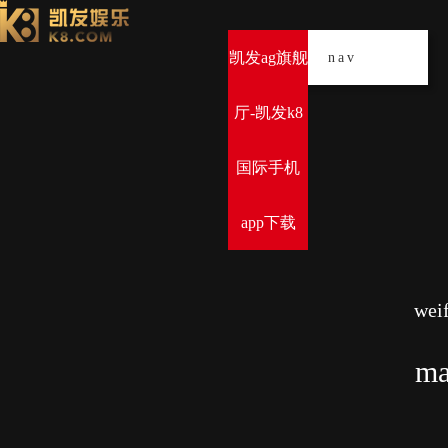
凯发ag旗舰
导
nav
厅-凯发k8
国际手机
app下载
weif
ma