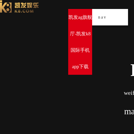
凯发ag旗舰
导
nav
厅-凯发k8
国际手机
app下载
weif
ma