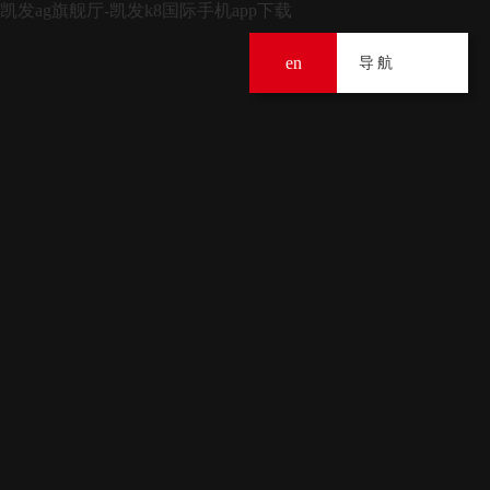
凯发ag旗舰厅-凯发k8国际手机app下载
en
导
导航