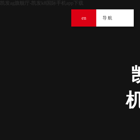
凯发ag旗舰厅-凯发k8国际手机app下载
en
导
导航