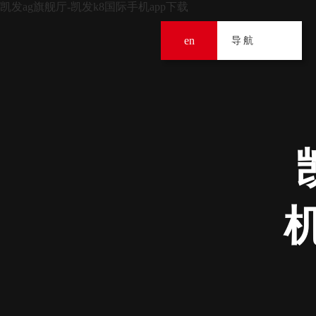
凯发ag旗舰厅-凯发k8国际手机app下载
en
导
导航