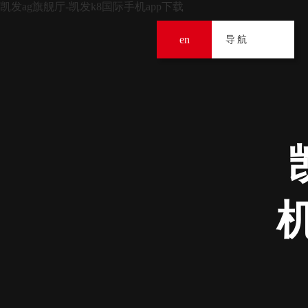
凯发ag旗舰厅-凯发k8国际手机app下载
en
导
导航