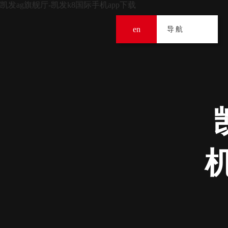
凯发ag旗舰厅-凯发k8国际手机app下载
en
导
导航