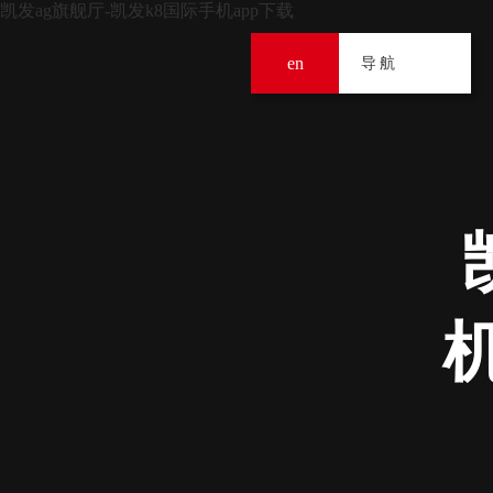
凯发ag旗舰厅-凯发k8国际手机app下载
en
导
导航