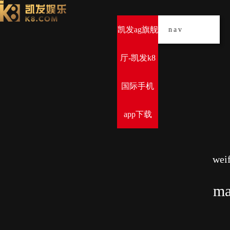
凯发ag旗舰
导
nav
厅-凯发k8
国际手机
app下载
weif
ma