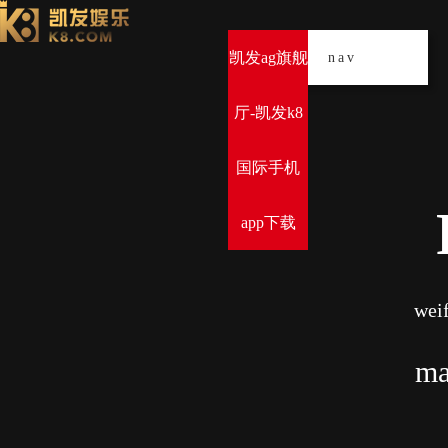
凯发ag旗舰
导
nav
厅-凯发k8
国际手机
app下载
weif
ma