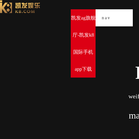
凯发ag旗舰
导
nav
厅-凯发k8
国际手机
app下载
weif
ma