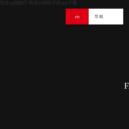
凯发ag旗舰厅-凯发k8国际手机app下载
en
导
导航