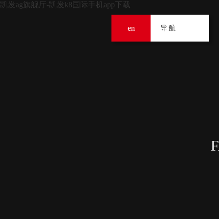
凯发ag旗舰厅-凯发k8国际手机app下载
en
导
导航