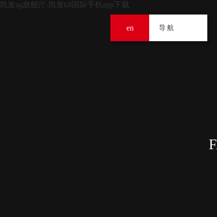
凯发ag旗舰厅-凯发k8国际手机app下载
en
导
导航