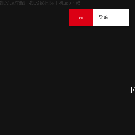
凯发ag旗舰厅-凯发k8国际手机app下载
en
导
导航