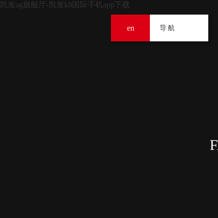
凯发ag旗舰厅-凯发k8国际手机app下载
en
导
导航