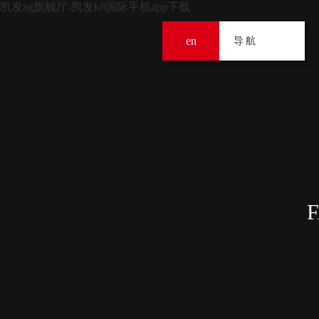
凯发ag旗舰厅-凯发k8国际手机app下载
en
导
导航