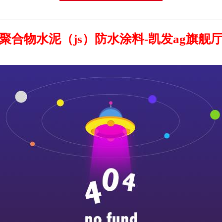
聚合物水泥（js）防水涂料-凯发ag旗舰